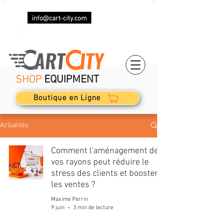
+33 (0)7 69 87 85 87
SHOP
EQUIPMENT
Boutique en Ligne
Actualités
Comment l'aménagement de
vos rayons peut réduire le
stress des clients et booster
les ventes ?
Maxime Perrin
9 juin
3 min de lecture