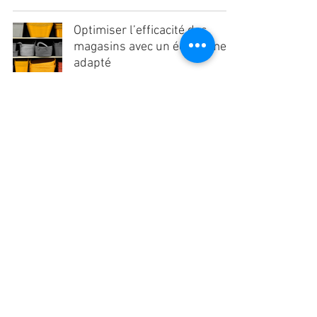
Optimiser l’efficacité des
magasins avec un équipement
adapté
Maxime Perrin
29 oct. 2024
0 min de lecture
POURQUOI ANTANT DE
PANIERS PLASTIQUE
DIFFÉRENTS ?
Maxime Perrin
29 oct. 2024
2 min de lecture
Des Solutions d’Équipement Pratiques et Durables