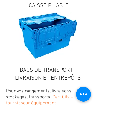
CAISSE PLIABLE
BACS DE TRANSPORT
|
LIVRAISON ET ENTREPÔTS
Pour vos rangements, livraisons,
stockages, transports,
Cart City –
fournisseur équipement
magasins
propose différents types de
caisses plastique.
Des Solutions d’Équipement Pratiques et Durables