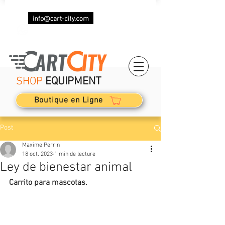
+33 (0)7 69 87 85 87
SHOP
EQUIPMENT
Boutique en Ligne
Post
Maxime Perrin
18 oct. 2023
1 min de lecture
Ley de bienestar animal
Carrito para mascotas.