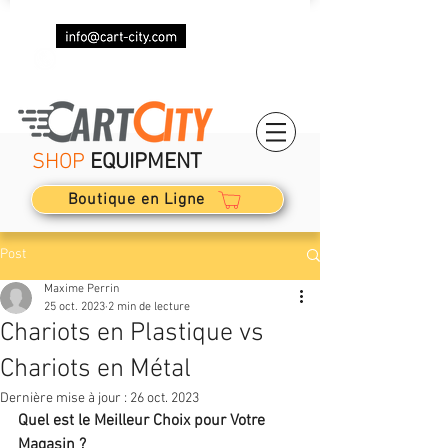
+33 (0)7 69 87 85 87
SHOP
EQUIPMENT
Boutique en Ligne
Post
Maxime Perrin
25 oct. 2023
2 min de lecture
Chariots en Plastique vs
Chariots en Métal
Dernière mise à jour :
26 oct. 2023
Quel est le Meilleur Choix pour Votre 
Magasin ?