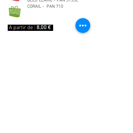
BLEU CLAIRE - PAN 3135C
CORAIL - PAN 710
A partir de
|
8,00 €
Achat immédiat
Demande de devis / information